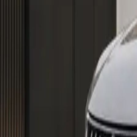
inkl. MwSt.
117.851
km
EZ
2018
Mitsubishi Outlander
Black · 2.4
Barkauf
48.990,00 €
inkl. MwSt.
Gewichtet kombiniert
0,8 l + 23,5 kWh/100 km
·
CO₂:
19
g/km
·
Klasse
Bei entladener Batterie
Klasse
A
Mitsubishi ASX
Sondermodell Black
Barkauf